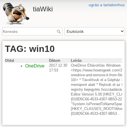
ugrás a tartalomhoz
tiaWiki
TAG: win10
Oldal
Dátum
Leírás
2017.12.30
OneDrive Eltávolítás Windows 10-r
OneDrive
17:53
<https://www.howtogeek.com/2259
onedrive-and-remove-it-from-file-e
10/> * Távolítsuk el a Gépház >
menüpont alatt * Rejtsük el az Ex
registry bejegytés hozzáadásával
Editor Version 5.00 [HKEY_CL
{018D5C66-4533-4307-9B53-224
"System.IsPinnedToNameSpaceT
[HKEY_CLASSES_ROOT\Wow643
{018D5C66-4533-4307-9B53…